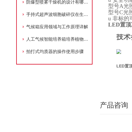
防爆型喷雾干燥机的设计有哪些优势？
型号
A
光
型号
C
光
手持式超声波细胞破碎仪在生命科学研究中的应用
u
非标的
LED置
气候箱应用领域与工作原理详解
技术
人工气候智能培养箱培养植物需要浇水嘛？
拍打式均质器的操作使用步骤
LED
产品咨询