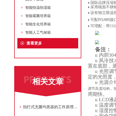
国际品牌压缩
♦
采用镜面不锈
♦
智能恒温恒湿箱
设有独立限温
♦
智能霉菌培养箱
RS485
可配
接
♦
智能生化培养箱
可増配：带
♦
CO
智能人工气候箱
查看更多
备注：
u
内胆3
u
风冷技
置在底部，
u
光照调
定的光照度
相关文章
u
光源介
调节高度结构，
周期快。
u
LCD
液
u
温度调
拍打式无菌均质器的工作原理以及注意事项
u
湿度控
u
安全功