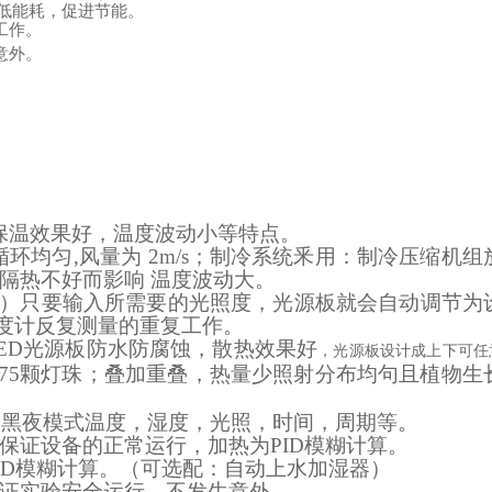
低能耗，促进节能。
工作。
意外。
）
保温效果好，温度波动小等特点。
循环均匀,风量为
2m/s；
制冷系统釆用：制冷压缩机组
隔热不好而影响 温度波动大。
s）
只要输入所需要的光照度，光源板就会自动调节为
度计反复测量的重复工作。
ED
光源板防水防腐蚀，散热效果好
，光源板设计成上下可任
675颗灯珠；叠加重叠，热量少照射分布均句且植物生
夭黑夜模式温度，湿度，光照，时间，周期等。
保证设备的正常运行，加热为
PID
模糊计算。
ID
模糊计算。（可选配：自动上水加湿器）
证实验安全运行，不发生意外。