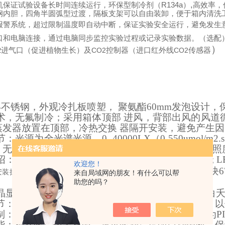
,
（
R134a）
机保证试验设备长时间连续运行，环保型
制冷剂
高效率，
钢内胆，四角半圆弧型过渡，隔板支架可以自由装卸，便于箱
内
清洗
报警系统，超过限制温度即自动中断，保证实验安全运行，
避免
发生
口和电脑连接，通过电脑同步监控实验过程或记录实验数据。（选配
）
进气口（促进植物生长）及
CO2
控制器（进口红外线
CO2
传感器
2
04不锈钢，外观冷扎板喷塑， 聚氨酯
60mm
发泡设计，
术，无氟制冷；采用箱体顶部 进风，背部出风的风道
蒸发器放置在顶部，冷热交换 器隔开安装，避免产生因
节：光源为全光谱光源，
0- 40000LX（0-550umol/m2.
，无需人为用照度计测量，从而减少了实验人员再用照
绍：
LED
进口晶元芯片组成，使用寿命大于
50000h
;
L
欢迎您！
420*480mm,
灯珠
25*27
排，每块
安装操作方便，光源板尺寸
来自局域网的朋友！有什么可以帮
助您的吗？
晶显示或触摸控制，可30段编程方式，可单独设置白
节：气套式温度调节系统；温度传感器为双传感器，以
制：湿度核心芯片为美国
GE.,
超声波加湿器，加湿为
P
能：独立限温报警系统，超过限制温度即自动中断，保