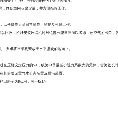
机组各个部件
，照明亮度要利于操作及维修。
)
网，降低室内灰尘含量，并方便维修工作。
，以便操作人员日常操作、维护及检修工作。
加以回收，所以安装压缩机时对这部分能量应加以考虑，热空气的出口，
动，要求将压缩机安放于水平坚硬的地面上。
过空压机设定压力的
，线路中尽量减少阻力系数大的元件，管路较长
5%
在其前端设置气水分离装置及排污装置。
样口脐子为
，有一
Rc1/4
Rc3/4