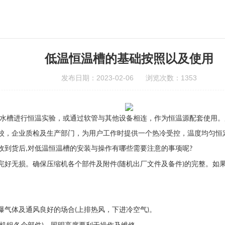
低温恒温槽的基础按照以及使用
发布日期：2023-02-06 浏览次数：1353
内水槽进行恒温实验，或通过软管与其他设备相连，作为恒温源配套使用
校，企业质检及生产部门，为用户工作时提供一个热冷受控，温度均匀恒
收到货后
对低温恒温槽的安装与操作有哪些需要注意的事项呢
,
?
完好无损。确保压缩机各个部件及附件
随机出厂文件及备件
的完整。如
(
)
爆气体及通风良好的场合
上排热风，下进冷空气
。
(
)