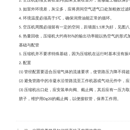
空压机必须安装在室内
如果安装在室外，需修建工棚以保护
2.
(
如室外环境差，灰尘多，应将房间空气进气口处加粗效过滤
3.
环境温度必须高于
℃，确保润滑油能正常的循环。
4.
5
空压机周围必须留有一定的空间，距墙面
米为好，见图八
5.
1.5
热量回收，压缩机大约有
的输出功率能以热空气的形式
6.
85%
基础与配管
压缩机并不要求特殊基础，因为压缩机在运行时基本没有振
1.
配置
2.
管径配置要适合压缩气体的流速要求，使管路压力降不得超
(1)
避免管路中的冷凝水沿管路流至工作机器或气动元件中，应
(2)
压缩机出口处，应安装单向阀、截止阀，其后应有一压力取
(3)
脐子，维护用
的截止阀，以便接软管，保养工作用。
Dg20