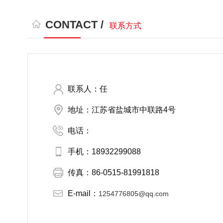
CONTACT /
联系方式
联系人：任
地址：江苏省盐城市中联路4号
电话：
手机：18932299088
传真：86-0515-81991818
E-mail：
1254776805@qq.com