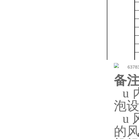
备
u
泡
u
的风