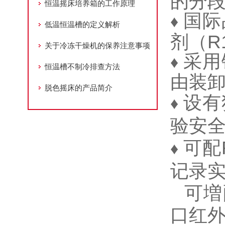
的分
恒温摇床培养箱的工作原理
国际
♦
低温恒温槽的定义解析
剂
（
R
关于冷冻干燥机的保养注意事项
采用
♦
恒温槽不制冷排查方法
由装
脱色摇床的产品简介
设有
♦
验安
可配
♦
记录
可増
口红外