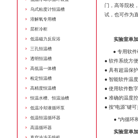
门，高等院校
乌式粘度计恒温槽
试，也可作为
溶解氧专用槽
层析冷柜
低温磁力反应浴
实验室单
三孔恒温槽
● 专用软
透明恒温槽
● 软件系统方
高低温一体槽
● 具有超温保
检定恒温槽
● 智能软件温
高精度恒温槽
● 使用软件
● 准确的温度
恒温水槽、恒温油槽
● 按“电源"
低温冷却液循环泵
低温恒温循环器
● *内循
高温循环器
实验室单
真空冷冻干燥机