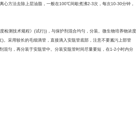
法去除上层油脂，一般在100℃间歇煮沸2-3次，每次10-30分钟，
检测技术规程》(试行))，与保护剂混合均匀，分装。微生物培养物浓
斜面两支)。采用较长的毛细滴管，直接滴入安瓿管底部，注意不要溅污上部管
护剂混匀，再分装于安瓿管中。分装安瓿管时间尽量要短，在1-2小时内分