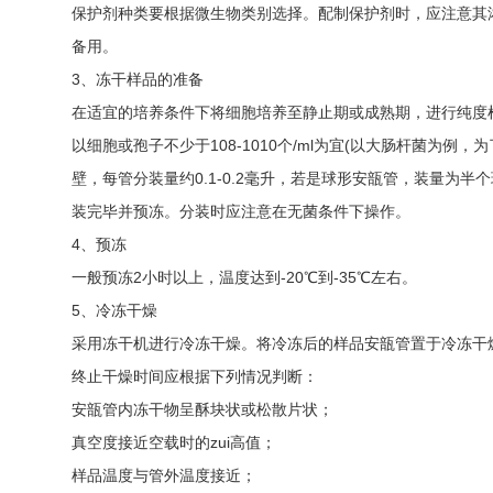
保护剂种类要根据微生物类别选择。配制保护剂时，应注意其浓度
备用。
3、冻干样品的准备
在适宜的培养条件下将细胞培养至静止期或成熟期，进行纯度检
以细胞或孢子不少于108-1010个/ml为宜(以大肠杆菌为
壁，每管分装量约0.1-0.2毫升，若是球形安瓿管，装量
装完毕并预冻。分装时应注意在无菌条件下操作。
4、预冻
一般预冻2小时以上，温度达到-20℃到-35℃左右。
5、冷冻干燥
采用冻干机进行冷冻干燥。将冷冻后的样品安瓿管置于冷冻干燥
终止干燥时间应根据下列情况判断：
安瓿管内冻干物呈酥块状或松散片状；
真空度接近空载时的zui高值；
样品温度与管外温度接近；