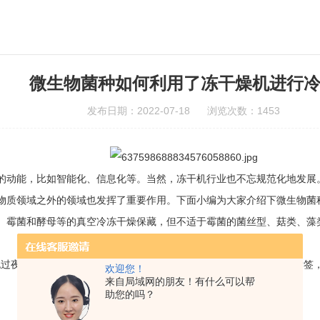
微生物菌种如何利用了冻干燥机进行
发布日期：2022-07-18 浏览次数：1453
的动能，比如智能化、信息化等。当然，冻干机行业也不忘规范化地发展。
物质领域之外的领域也发挥了重要作用。下面小编为大家介绍下微生物菌
、霉菌和酵母等的真空冷冻干燥保藏，但不适于霉菌的菌丝型、菇类、藻
过夜，自来水冲洗干净后，用蒸馏水浸泡至pH中性，干燥后、贴上标签，标
欢迎您！
来自局域网的朋友！有什么可以帮
助您的吗？