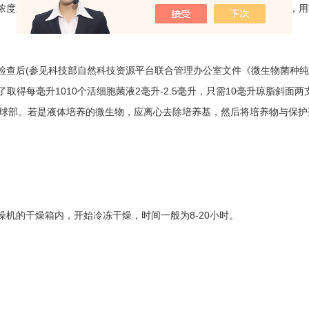
及pH值，以及灭菌方法。如血清，可用过滤灭菌；牛奶要先脱脂，用离心方
查后(参见科技部自然科技资源平台联合管理办公室文件《微生物菌种纯度
例，为了取得每毫升1010个活细胞菌液2毫升-2.5毫升，只需10毫升琼脂
为半个球部。若是液体培养的微生物，应离心去除培养基，然后将培养物与保
机的干燥箱内，开始冷冻干燥，时间一般为8-20小时。