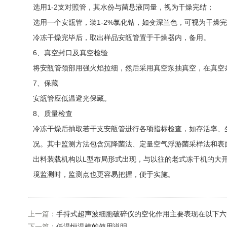
选用1-2支对照管，其水份与菌悬液同量，视为干燥完结；
选用一个安瓿管，装1-2%氯化钴，如变深兰色，可视为干燥
冷冻干燥完毕后，取出样品安瓿管置于干燥器内，备用。
6、真空封口及真空检验
将安瓿管颈部用强火焰拉细，然后采用真空泵抽真空，在真空
7、保藏
安瓿管应低温避光保藏。
8、质量检查
冷冻干燥后抽取若干支安瓿管进行各项指标检查，如存活率、
况。其中监测方法包含沉降菌法、定量空气浮游菌采样法和表
出料装载机构以L型布局形式出现，与以往的老式冻干机的大
境监测时，监测点也更容易把握，便于实施。
上一篇：
手持式超声波细胞破碎仪的空化作用主要表现在以下六
下一篇：
低温恒温槽的使用说明