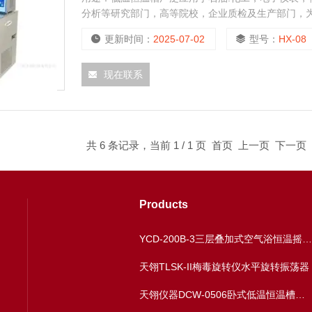
分析等研究部门，高等院校，企业质检及生产部门，
产的产品进行恒定温度实验或测试，也可作为直接加
更新时间：
2025-07-02
型号：
HX-08
现在联系
共 6 条记录，当前 1 / 1 页 首页 上一页 下一
Products
YCD-200B-3三层叠加式空气浴恒温摇床多温区恒温振荡器
天翎TLSK-II梅毒旋转仪水平旋转振荡器
天翎仪器DCW-0506卧式低温恒温槽水浴槽厂家