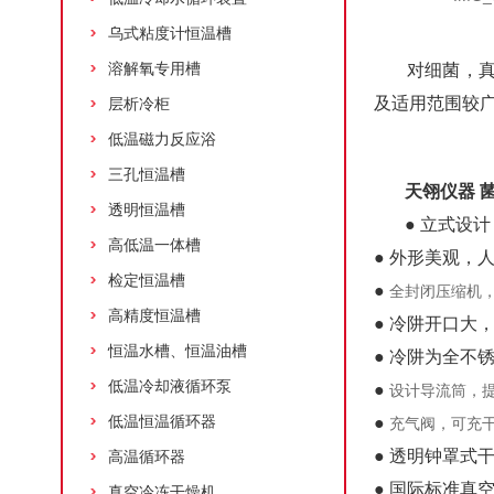
乌式粘度计恒温槽
溶解氧专用槽
对细菌，
及适用范围较广
层析冷柜
低温磁力反应浴
三孔恒温槽
天翎仪器 
透明恒温槽
● 立式设
高低温一体槽
● 外形美观，
检定恒温槽
●
全封闭压缩机
高精度恒温槽
● 冷阱开口大
恒温水槽、恒温油槽
● 冷阱为全不
低温冷却液循环泵
●
设计导流筒，
低温恒温循环器
●
充气阀，可充
● 透明钟罩式
高温循环器
● 国际标准真
真空冷冻干燥机