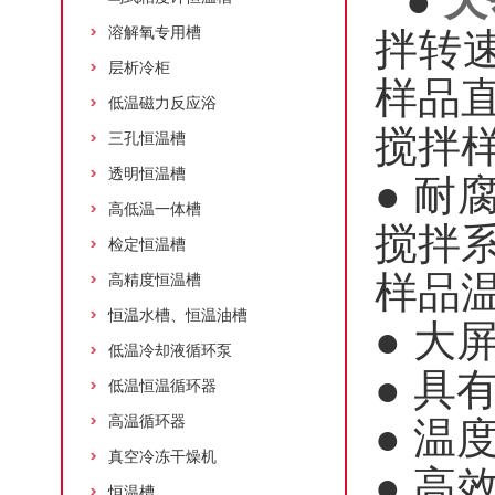
●
天
溶解氧专用槽
拌转速
层析冷柜
样品
低温磁力反应浴
搅拌
三孔恒温槽
透明恒温槽
● 
高低温一体槽
搅拌
检定恒温槽
样品
高精度恒温槽
恒温水槽、恒温油槽
● 
低温冷却液循环泵
● 具
低温恒温循环器
高温循环器
● 温
真空冷冻干燥机
● 
恒温槽