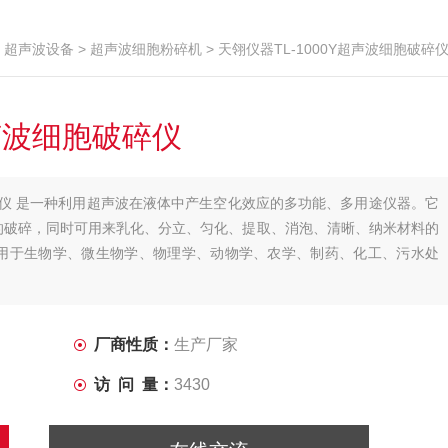
>
超声波设备
>
超声波细胞粉碎机
> 天翎仪器TL-1000Y超声波细胞破碎
超声波细胞破碎仪
破碎仪 是一种利用超声波在液体中产生空化效应的多功能、多用途仪器。它
的破碎，同时可用来乳化、分立、匀化、提取、消泡、清晰、纳米材料的
用于生物学、微生物学、物理学、动物学、农学、制药、化工、污水处
厂商性质：
生产厂家
访 问 量：
3430