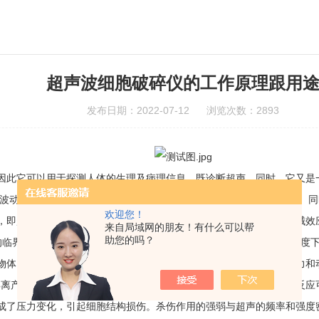
超声波细胞破碎仪的工作原理跟用
发布日期：2022-07-12 浏览次数：2893
因此它可以用于探测人体的生理及病理信息，既诊断超声。同时，它又是
种波动形式，因此它可以用于探测人体的生理及病理信息，既诊断超声。
欢迎您！
，即超声生物效应。超声对细胞的作用主要有热效应，空化效应和机械效
来自局域网的朋友！有什么可以帮
助您的吗？
的临界致死温度为45.7℃，而肿瘤组织比正常组织敏感性高，故在此温度
物体内形成空泡，随着空泡震动和其猛烈的聚爆而产生出机械剪切压力和
气热解离产生.OH自由基和.H原子，由.OH自由基和.H原子引起的氧化
成了压力变化，引起细胞结构损伤。杀伤作用的强弱与超声的频率和强度