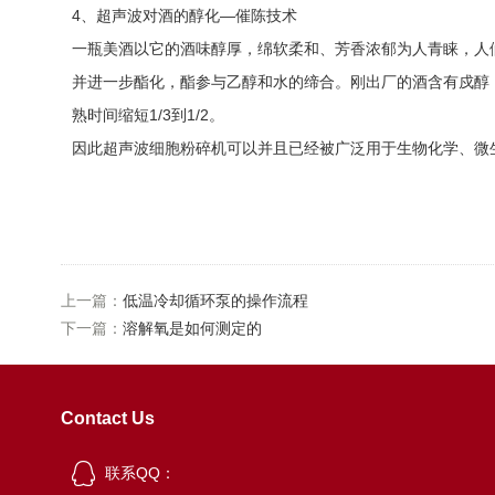
4、超声波对酒的醇化—催陈技术
一瓶美酒以它的酒味醇厚，绵软柔和、芳香浓郁为人青睐，人
并进一步酯化，酯参与乙醇和水的缔合。刚出厂的酒含有戍醇，有辛
熟时间缩短1/3到1/2。
因此超声波细胞粉碎机可以并且已经被广泛用于生物化学、微
上一篇：
低温冷却循环泵的操作流程
下一篇：
溶解氧是如何测定的
Contact Us
联系QQ：