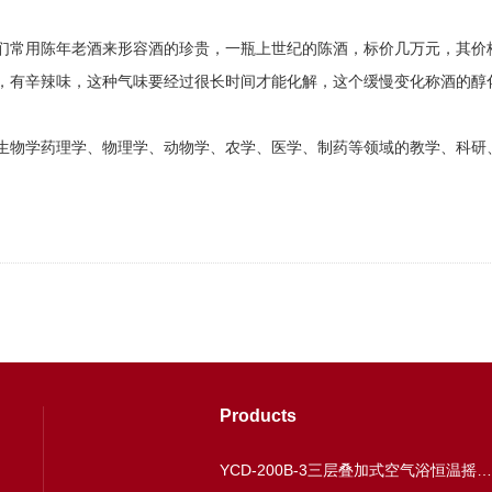
们常用陈年老酒来形容酒的珍贵，一瓶上世纪的陈酒，标价几万元，其价
辣味，这种气味要经过很长时间才能化解，这个缓慢变化称酒的醇化。用功率1
生物学药理学、物理学、动物学、农学、医学、制药等领域的教学、科研
Products
YCD-200B-3三层叠加式空气浴恒温摇床多温区恒温振荡器