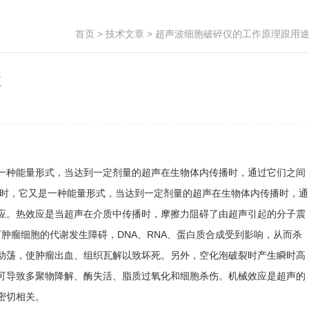
首页
>
技术文章
> 超声波细胞破碎仪的工作原理跟用
途
一种能量形式，当达到一定剂量的超声在生物体内传播时，通过它们之间
同时，它又是一种能量形式，当达到一定剂量的超声在生物体内传播时，通
应。热效应是当超声在介质中传播时，摩擦力阻碍了由超声引起的分子震
下肿瘤细胞的代谢发生障碍，DNA、RNA、蛋白质合成受到影响，从而杀
动荡，使肿瘤出血、组织瓦解以致坏死。另外，空化泡破裂时产生瞬时高
还原反应可导致多聚物降解、酶失活、脂质过氧化和细胞杀伤。机械效应是超声的
密切相关。