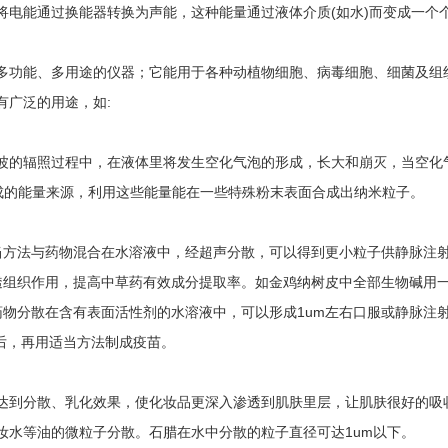
将电能通过换能器转换为声能，这种能量通过液体介质(如水)而变成一个
多功能、多用途的仪器；它能用于各种动植物细胞、病毒细胞、细菌及组
有广泛的用途，如:
波的辐照过程中，在液体里将发生空化气泡的形成，长大和崩灭，当空化
学合成的能量来源，利用这些能量能在一些特殊粉末表面合成出纳米粒子。
当方法与药物混合在水溶液中，经超声分散，可以得到更小粒子供静脉注
透组织作用，提高中草药有效成分提取率。如金鸡纳树皮中全部生物碱用
分散在含有表面活性剂的水溶液中，可以形成1um左右口服或静脉注射混
后，再用适当方法制成疫苗。
达到分散、乳化效果，使化妆品更深入渗透到肌肤里层，让肌肤很好的吸
妆水等油的微粒子分散。石腊在水中分散的粒子直径可达1um以下。