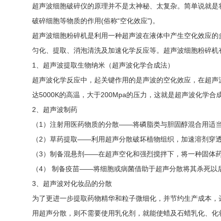
超声波细胞破碎仪的原理并不是太神秘、太复杂。简单说就是
破碎细胞等物质的作用(俗称“空化效应")。
超声波细胞粉碎机是利用一种超声波在液体中产生空化效应的
匀化、提取、消泡清洗及加速化学反应等。超声波细胞粉碎机
1、超声波提取生物纳米（超声波化学合成法）
超声波化学反应中，起关键作用的是声波的空化效应，在超声
达5000K的高温，大于200Mpa的压力，这就是超声波化
2、超声波制药
（1）注射用医药物质的分散——将磷脂类与胆固醇混合用适
（2）草药提取——利用超声分散破坏植物组织，加速溶剂穿
（3）制备混悬剂——在超声空化和强烈搅拌下，将一种固体药物
（4） 制备疫苗——将细胞或病菌借助于超声分散将其杀死以
3、超声波对化妆品的分散
为了更进一步提取药物精华和粒子微细化，并节约生产成本，
用超声分散，则不需要使用乳化剂，就能使蜡及石蜡乳化、化