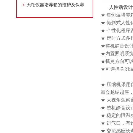
天翎仪器培养箱的维护及保养
人性话设计
★ 集恒温培
★ 倾斜式人
★ 个性化程序
★
定时方式多
★整机静音设
★内置照明系
★
摇晃方向可
★
可选择关闭
★ 压缩机采用
霜会越结越厚，
★ 大视角观察
★ 整机静音设
★ 稳定的恒温
★ 进气口，有
★ 交流感应