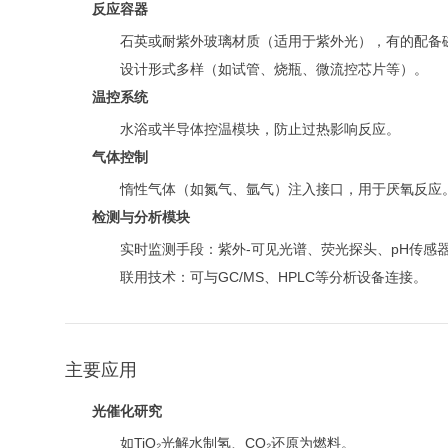
反应容器
石英或耐紫外玻璃材质（适用于紫外光），有的配备
设计形式多样（如试管、烧瓶、微流控芯片等）。
温控系统
水浴或半导体控温模块，防止过热影响反应。
气体控制
惰性气体（如氮气、氩气）注入接口，用于厌氧反应
检测与分析模块
实时监测手段：紫外-可见光谱、荧光探头、pH传感
联用技术：可与GC/MS、HPLC等分析设备连接。
主要应用
光催化研究
如TiO₂光解水制氢、CO₂还原为燃料。