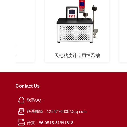
计
天翎粘度计专用恒温槽
Contact Us
联系QQ：
联系邮箱：1254776805@qq.com
传真：86-0515-81991818