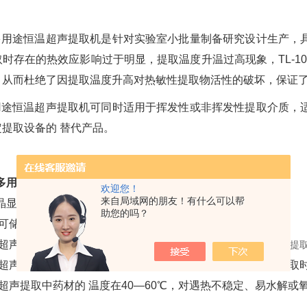
多用途恒温超声提取机是针对实验室小批量制备研究设计生产，
时存在的热效应影响过于明显，提取温度升温过高现象，TL-1
，从而杜绝了因提取温度升高对热敏性提取物活性的破坏，保证
用途恒温超声提取机可同时适用于挥发性或非挥发性提取介质，
提取设备的 替代产品。
0CT多用途恒温超声波提取机乳化分散器
欢迎您！
来自局域网的朋友！有什么可以帮
晶显示。
助您的吗？
可储存50组工作数据。
超声波
的物理特性能促使植物细胞组织破壁或变形，使中药有效成分提取更
超声波强化中药提取通常在24—40分钟即可获得 提取率，提取
超声提取中药材的 温度在40—60℃，对遇热不稳定、易水解