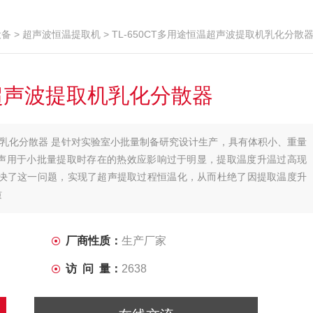
设备
>
超声波恒温提取机
> TL-650CT多用途恒温超声波提取机乳化分散
温超声波提取机乳化分散器
取机乳化分散器 是针对实验室小批量制备研究设计生产，具有体积小、重量
声用于小批量提取时存在的热效应影响过于明显，提取温度升温过高现
成功解决了这一问题，实现了超声提取过程恒温化，从而杜绝了因提取温度升
质
厂商性质：
生产厂家
访 问 量：
2638