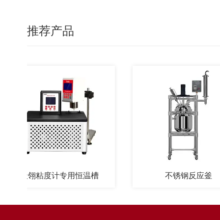
推荐产品
天翎粘度计专用恒温槽
不锈钢反应釜