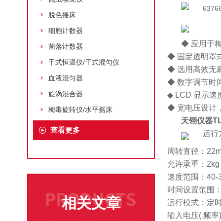
脱色摇床
细胞计数器
◆ 应用于
菌落计数器
◆ 固定透明
干式恒温仪/干式混匀仪
◆ 选用高效
血液混匀器
◆ 数字调节
旋涡混合器
◆ LCD 显
◆ 宽电压设计
梅毒旋转仪/水平摇床
天翎仪器TL
查看更多
运行
周转直径：22
允许承重：2kg
速度范围：40-3
时间设置范围：1-
相关文章
运行模式：定时
输入电压( 频率)：