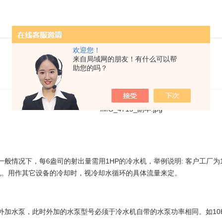
欢迎您！
冷水机选型的几个注意点
来自局域网的朋友！有什么可以帮
助您的吗？
发布日期：2021-11-01 浏览次数：3156
每6盎司的射出量需用1HP的冷水机，举例说明: 客户工厂为100T(5.5OZS
5HP的冷水机。用作其它设备的冷却时，视冷却水循环的具体流量来定。
加水泵，此时外加的水泵型号必须于冷水机自带的水泵功率相同。如10HP