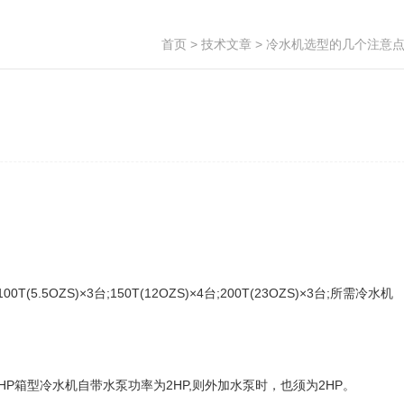
首页
>
技术文章
> 冷水机选型的几个注意
)×3台;150T(12OZS)×4台;200T(23OZS)×3台;所需冷水机
箱型冷水机自带水泵功率为2HP,则外加水泵时，也须为2HP。