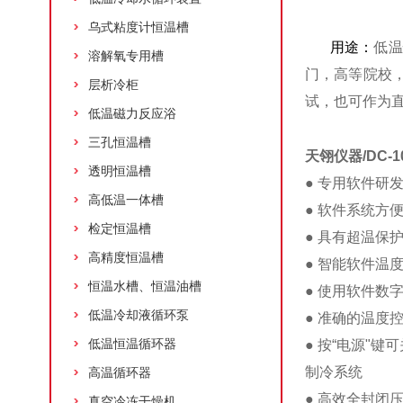
乌式粘度计恒温槽
用途：
低温
溶解氧专用槽
门，高等院校
层析冷柜
试，也可作为
低温磁力反应浴
三孔恒温槽
天翎仪器/DC-
透明恒温槽
● 专用软件研
高低温一体槽
● 软件系统方
检定恒温槽
● 具有超温保
高精度恒温槽
● 智能软件温
恒温水槽、恒温油槽
● 使用软件
低温冷却液循环泵
● 准确的温度
低温恒温循环器
● 按“电源"
制冷系统
高温循环器
● 高效全封闭
真空冷冻干燥机