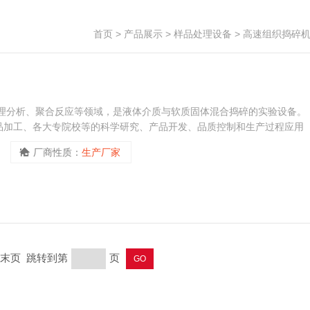
首页
>
产品展示
>
样品处理设备
>
高速组织捣碎
病理分析、聚合反应等领域，是液体介质与软质固体混合捣碎的实验设备。
品加工、各大专院校等的科学研究、产品开发、品质控制和生产过程应用
市场上质量稳定的产品,年销量达一千多台。
厂商性质：
生产厂家
页 末页 跳转到第
页