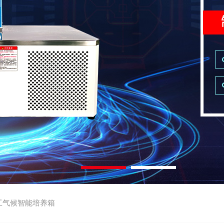
工气候智能培养箱