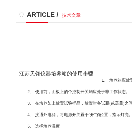
ARTICLE /
技术文章
江苏天翎仪器培养箱的使用步骤
1、 培养箱应
2、 使用前，面板上的个控制开关均应处于非工作状态。
3、 在培养架上放置试验样品，放置时各试瓶(或器皿)之
4、 接通外电源，将电源开关置于"开"的位置，指示灯亮
5、 选择培养温度