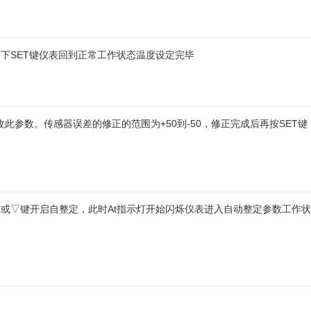
一下SET键仪表回到正常工作状态温度设定完毕
参数。传感器误差的修正的范围为+50到-50，修正完成后再按SET键
△或▽键开启自整定，此时At指示灯开始闪烁仪表进入自动整定参数工作状