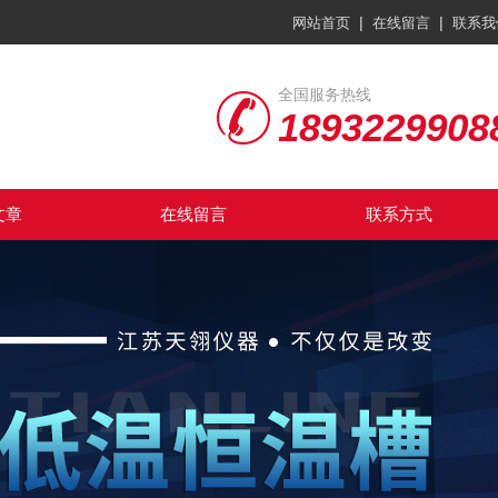
|
|
网站首页
在线留言
联系我
全国服务热线
1893229908
文章
在线留言
联系方式