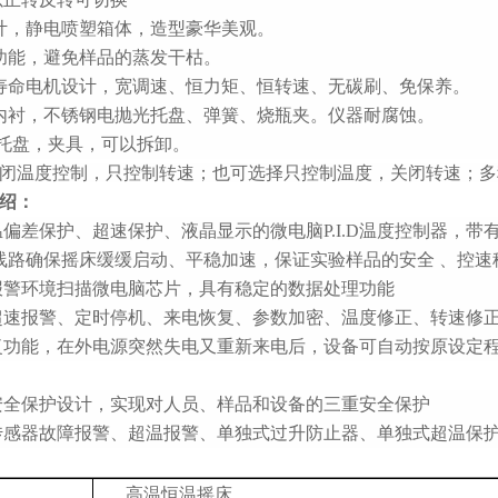
计，静电喷塑箱体，造型豪华美观。
功能，避免样品的蒸发干枯。
长寿命电机设计，宽调速、恒力矩、恒转速、无碳刷、免保养。
钢内衬，不锈钢电抛光托盘、弹簧、烧瓶夹。仪器耐腐蚀。
 托盘，夹具，可以拆卸。
闭温度控制，只控制转速；也可选择只控制温度，关闭转速；多
绍：
偏差保护、超速保护、液晶显示的微电脑P.I.D温度控制器，带
线路确保摇床缓缓启动、平稳加速，保证实验样品的安全 、控速
报警环境扫描微电脑芯片，具有稳定的数据处理功能
超速报警、定时停机、来电恢复、参数加密、温度修正、转速修
复功能，在外电源突然失电又重新来电后，设备可自动按原设定
安全保护设计，实现对人员、样品和设备的三重安全保护
传感器故障报警、超温报警、单独式过升防止器、单独式超温保
高温恒温摇床