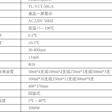
TL-YCT-50GA
液晶一屏显示
AC220V 50HZ
室温+5～
10
0℃
率
0.1℃
度
±0.
5
℃
30-400rpm
±1rpm
Φ26
标准设置
50ml*4支或100ml*4支或250ml*3支或500ml*3支
100ml*16支或250ml*12支或500ml*9支
400*370mm
回旋式
温度
5℃～
4
0℃
100
0W