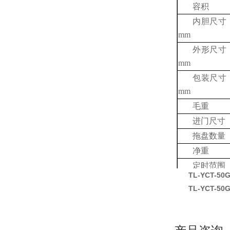
容积
内胆尺寸（
mm
外形尺寸（
mm
包装尺寸
mm
毛重
进门尺寸
拖盘数量
净重
定时范围
TL-YCT-
售后
TL-YCT-
开门方式
选配