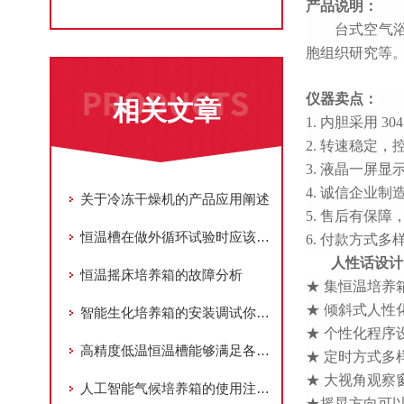
产品说明：
台式空气
胞组织研究等
仪器卖点：
相关文章
1. 内胆采用 3
2. 转速稳定，
3. 液晶一屏
4. 诚信企业
关于冷冻干燥机的产品应用阐述
5. 售后有保
恒温槽在做外循环试验时应该注意的事项
6. 付款方式多
人性话设计
恒温摇床培养箱的故障分析
★ 集恒温培
★ 倾斜式人
智能生化培养箱的安装调试你知道怎么进行吗？
★ 个性化程序
高精度低温恒温槽能够满足各种精密实验和生产的需要
★
定时方式多
★ 大视角观察
人工智能气候培养箱的使用注意事项
★
摇晃方向可