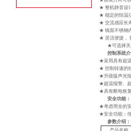
★ 整机静音设
★ 稳定的恒温
★ 交流感应
★ 镜面不锈
★ 灵活便捷，
★
可选择关
控制系统介
★采用具有超温
★ 控制转速的
★升级版声光
★超温报警、
★具有断电恢
安全功能：
★考虑周全的
★安全功能：
参数介绍：
产品名称