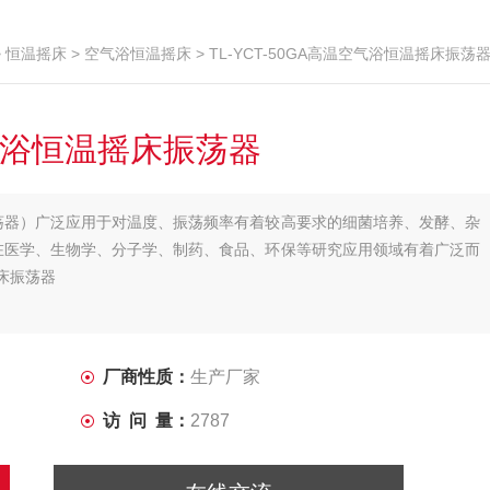
>
恒温摇床
>
空气浴恒温摇床
> TL-YCT-50GA高温空气浴恒温摇床振荡
空气浴恒温摇床振荡器
荡器）广泛应用于对温度、振荡频率有着较高要求的细菌培养、发酵、杂
在医学、生物学、分子学、制药、食品、环保等研究应用领域有着广泛而
摇床振荡器
厂商性质：
生产厂家
访 问 量：
2787