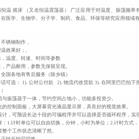
浴恒温
摇床 （又名恒温震荡器） 广泛应用于对温度、振荡频率
。在医学、生物学、分子学、制药、食品、环保等研究应用领域
04 不锈钢制作，
控温效果好；,
显示，温度、转速、时间等参数
制造，产品耐用，参数无保留呈现。
障，全国各地有售后服务（除乡镇）
样话可选： 1
)
. 公对公付款 2
)
. 物流代收货款 3
)
. 在阿里巴巴拍下
：
养箱与振荡器于一体，节约空间占地小，功能多投资少。
性化的控制面板，大屏幕背光液晶显示屏，具良好的视觉效果。
设计，可预设长达十段的可编程序
并可以选择是否循环程序
，实
样：
1.计时单位可以自由切换，分钟，小时为单位；2.计时方式
窗整个工作状态清晰了然。
以正转反转可切换