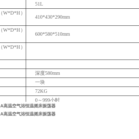
51L
W*D*H）
410*430*290mm
W*D*H）
600*580*510mm
（W*D*H）
深度
580mm
一块
72KG
0～999小时
50GA高温空气浴恒温摇床振荡器
全国联保
50GA高温空气浴恒温摇床振荡器
上开门
打印机、RS485接口、手机远程控制等附属功能
配。