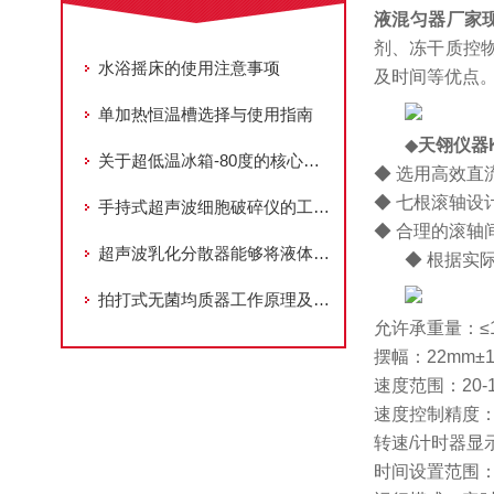
液混匀器厂家
剂、冻干质控
水浴摇床的使用注意事项
及时间等优点
单加热恒温槽选择与使用指南
◆
天翎仪器K
关于超低温冰箱-80度的核心技术与工业应用场景分析
◆ 选用高效
◆ 七根滚轴设
手持式超声波细胞破碎仪的工作流程及具体应用场景
◆ 合理的滚轴
超声波乳化分散器能够将液体或固体颗粒均匀地分散在另一个液体中
◆ 根据实
拍打式无菌均质器工作原理及使用步骤
允许承重量：≤1
摆幅：22mm±
速度范围：20-1
速度控制精度：±
转速/计时器显
时间设置范围：1-