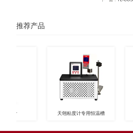
推荐产品
度计
天翎粘度计专用恒温槽