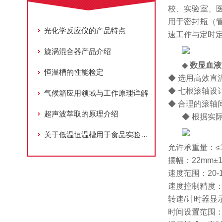
校、实验室、
用于密封瓶（
光化学反应仪的产品特点
速工作与定时
旋涡混合器产品介绍
◆
数显血液
恒温槽的性能检定
◆ 选用高效
◆ 七根滚轴设
气候箱应用领域与工作原理详解
◆ 合理的滚轴
超声波萃取的原理介绍
◆ 根据实
关于低温恒温槽用于食品实验用途
允许承重量：≤1
摆幅：22mm±
速度范围：20-1
速度控制精度：±
转速/计时器显
时间设置范围：1-