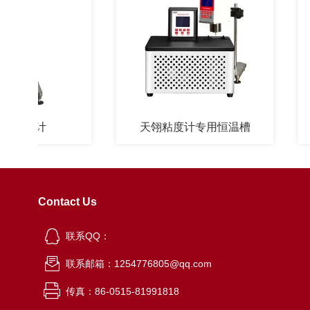
度计
天翎粘度计专用恒温槽
Contact Us
联系QQ：
联系邮箱：1254776805@qq.com
传真：86-0515-81991818