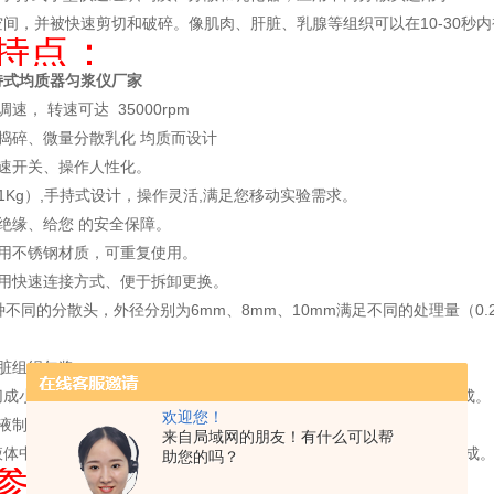
间，并被快速剪切和破碎。像肌肉、肝脏、乳腺等组织可以在10-30秒
特点：
持式均质器匀浆仪厂家
速， 转速可达 35000rpm
捣碎、微量分散乳化 均质而设计
调速开关、操作人性化。
1Kg）,手持式设计，操作灵活,满足您移动实验需求。
绝缘、给您 的安全保障。
采用不锈钢材质，可重复使用。
采用快速连接方式、便于拆卸更换。
种不同的分散头，外径分别为6mm、8mm、10mm满足不同的处理量（0.2
脏组织匀浆
成小块放入容器,手持TENLIN-A，将转速调至3档，开机40秒匀浆完成。
欢迎您！
液制备
来自局域网的朋友！有什么可以帮
体中并被湿润,手持TENLIN-A， 将转速调至2档，开机15秒混悬液制成
助您的吗？
参数：