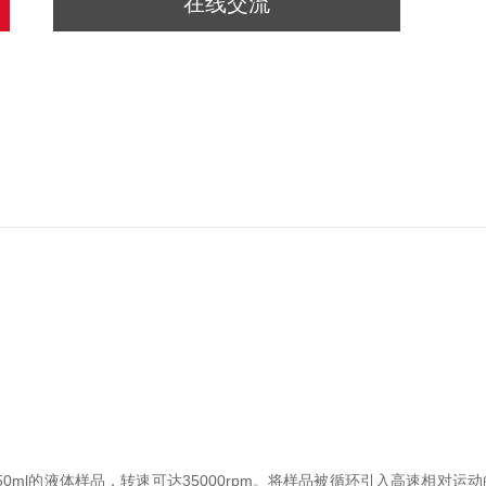
在线交流
250ml的液体样品，转速可达35000rpm。将样品被循环引入高速相对运动