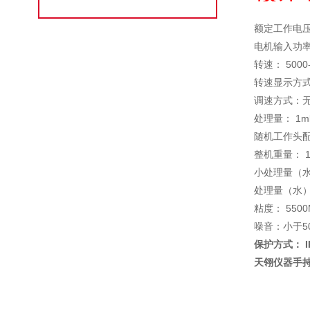
额定工作电压；A
电机输入功率
转速： 5000-
转速显示方式
调速方式：
处理量： 1ml
随机工作头配置
整机重量： 1
小处理量（水
处理量（水）：
粘度： 5500
噪音：小于50
保护方式： I
天翎仪器手