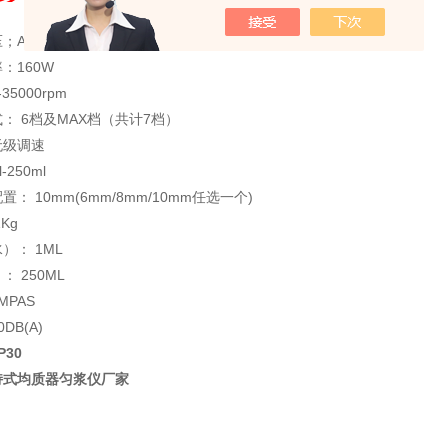
C220V- 50HZ/60HZ
：160W
35000rpm
： 6档及MAX档（共计7档）
无级调速
-250ml
： 10mm(6mm/8mm/10mm任选一个)
Kg
）： 1ML
 250ML
MPAS
DB(A)
P30
持式均质器匀浆仪厂家