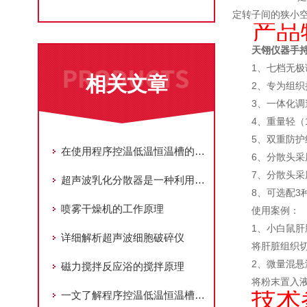
定转子间的狭小空
产品
天翎仪器手
1、七档无极调
相关文章
2、专为组织
3、一体化
4、重量轻（
5、双重防护
在使用程序控温低温恒温槽的过程中一定要注意这些行为
6、分散头
7、分散头
超声波乳化分散器是一种利用超声波技术进行乳化和分散的设备
8、可选配3
喷雾干燥机的工作原理
使用案例：
1、小白鼠肝
详细解析超声波细胞破碎仪
将肝脏组织切
2、微量混悬
磁力搅拌反应浴的搅拌原理
将粉末置入液
技术
一文了解程序控温低温恒温槽的使用规范和注意事项