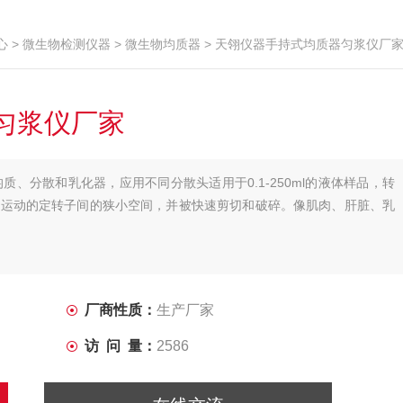
心
>
微生物检测仪器
>
微生物均质器
> 天翎仪器手持式均质器匀浆仪厂
匀浆仪厂家
织均质、分散和乳化器，应用不同分散头适用于0.1-250ml的液体样品，转
速相对运动的定转子间的狭小空间，并被快速剪切和破碎。像肌肉、肝脏、乳
厂商性质：
生产厂家
访 问 量：
2586