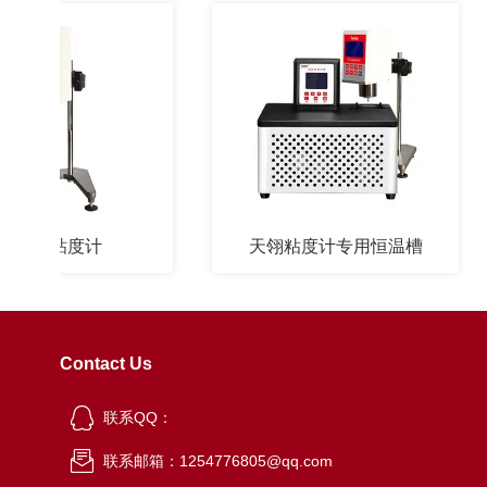
款粘度计
天翎粘度计专用恒温槽
Contact Us
联系QQ：
联系邮箱：1254776805@qq.com