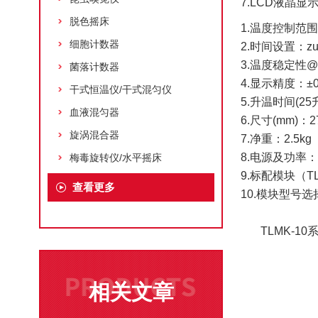
7.LCD液晶
脱色摇床
1.温度控制范围
细胞计数器
2.时间设置：zui
3.温度稳定性@1
菌落计数器
4.显示精度：±0
干式恒温仪/干式混匀仪
5.升温时间(25
血液混匀器
6.尺寸(mm)：27
旋涡混合器
7.净重：2.5kg
8.电源及功率： AC
梅毒旋转仪/水平摇床
9.标配模块（TL-
查看更多
10.模块型号选
TLMK-1
相关文章