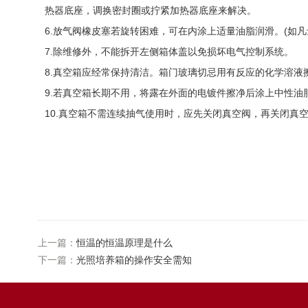
热器底座
，调换
密封圈
或拧紧加热器底座来解决。
6.放气阀橡皮塞若旋转困难，可在内涂上适量
油脂
润滑。(如凡
7.除维修外，不能拆开左侧箱体盖以免损坏电气控制系统。
8.真空箱应经常保持清洁。箱门
玻璃
切忌用有反应的
化学溶液
9.若真空箱长期不用，将露在外面的电镀件擦净后涂上中性油
10.真空箱不需连续抽气使用时，应先关闭真空阀，再关闭真
上一篇：
恒温的恒温原理是什么
下一篇：
光照培养箱的操作安全需知