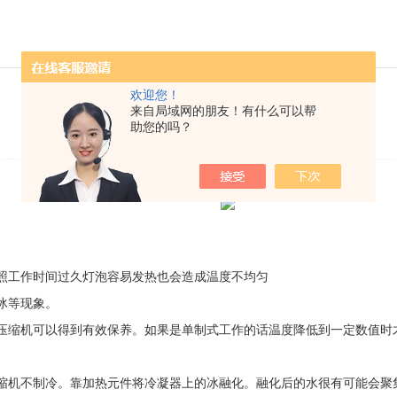
欢迎您！
光照培养箱应该如何保养
来自局域网的朋友！有什么可以帮
助您的吗？
发布日期：2022-08-18 浏览次数：1615
照工作时间过久灯泡容易发热也会造成温度不均匀
冰等现象。
压缩机可以得到有效保养。如果是单制式工作的话温度降低到一定数值时
缩机不制冷。靠加热元件将冷凝器上的冰融化。融化后的水很有可能会聚