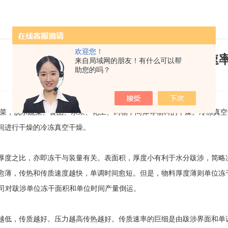
欢迎您！
哪些因素会影响真空冷冻干燥机的速率
来自局域网的朋友！有什么可以帮
助您的吗？
发布日期：2021-09-18 浏览次数：912
菜，脱水蔬菜、食品、水果、化工、药物中间体等物料的干燥。冷冻真空
间进行干燥的冷冻真空干燥。
度之比，亦即冻干与装量有关。表面积，厚度小有利于水分跋涉，简略冻
愈薄，传热和传质速度越快，单调时间愈短。但是，物料厚度薄则单位冻干
公司对跋涉单位冻干面积和单位时间产量倒运。
低，传质越好。压力越高传热越好。传质速率的巨细是由跋涉界面和单调