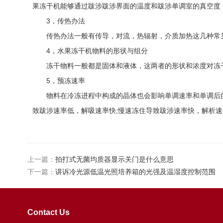
果冻干机能够通过跋涉跋涉界面的温度和跋涉单调室的真空度
3，传热办法
传热办法一般有传导，对流，热辐射，介质加热这几种常见
4，水果冻干机物料的形状与组分
冻干物料一般都是固体和液体，这两者的形状和浓度对冻干
5，预冻速率
物料在冷冻进程中构成的晶体也会影响单调速率和单调后的
致跋涉速率低，解吸速率快;慢速冻住导致跋涉速率快，解析速
上一篇：
拍打式无菌均质器显示关门是什么意思
下一篇：
讲诉冷光源低温光照培养箱的光强及温湿度控制范围
Contact Us