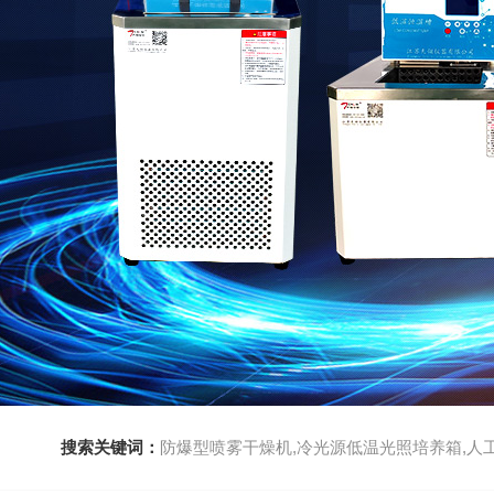
搜索关键词：
防爆型喷雾干燥机,冷光源低温光照培养箱,人