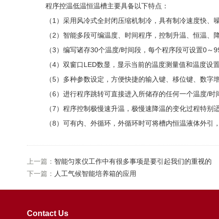
程序控温低温恒温槽主要具备以下特点：
（1）采用风冷式全封闭压缩机制冷，具有制冷速度快、噪
（2）智能多段可编温度、时间程序，控制升温、恒温、降
（3）编写诸存30个温度/时间段，每个程序段可设置0～9
（4）双窗口LED数显，显示当前的温度测量值和温度设置
（5）多种参数设定，方便快捷的输入键、移位键、数字增减
（6）进行程序跳转可直接进入所储存的任何一个温度/时
（7）程序控制极慢速升温，极慢速降温的变化过程特别适
（8）可有内、外循环，外循环时可将槽内恒温液体外引，
上一篇：
智能匀浆仪工作中有很多事项是要引起我们的重视的
下一篇：
人工气候智能培养箱的应用
Contact Us