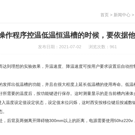
首页
>
新闻中心
>
操作程序控温低温恒温槽的时候，要依据
发布日期：2021-07-02 浏览次数：961
而达到理想的实验效果，升温速度、降温速度可按用户要求设置后自动控
的发挥出低温槽的功能，并且在很大程度上延长低温槽的使用寿命。低温
好所需要的温度后，按功能键进行保存。这时测量显示的是当前槽内液体
入温度设定值设定状态，设定值末位闪烁，这时西安按移位键后按减数
态。
背及两侧离开障碍物300mm以上的距离，电源需要使用50hz220