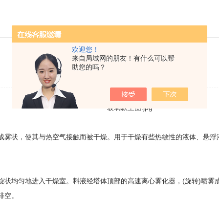
欢迎您！
喷雾干燥机的工作原理
来自局域网的朋友！有什么可以帮
助您的吗？
发布日期：2023-03-18 浏览次数：1720
成雾状，使其与热空气接触而被干燥。用于干燥有些热敏性的液体、悬浮
旋状均匀地进入干燥室。料液经塔体顶部的高速离心雾化器，(旋转)喷雾
排空。