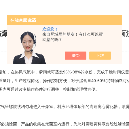
欢迎您！
防爆型喷雾干燥机设计与制造中的三个方面
来自局域网的朋友！有什么可以帮
助您的吗？
发布日期：2023-03-14 浏览次数：934
，在热风气流中，瞬间就可蒸发95%-98%的水份，完成干燥时间仅
，生产过程简化，操作控制方便，对于湿含量40-60%(特殊物料可达
围内可通过改变操作条件进行调整，控制和管理很方便。
气呈螺旋状均匀地进入干燥室。料液经塔体顶部的高速离心雾化器，喷雾
必须除菌，产品的收集在无菌室内进行，为此对需喷雾料液要经过滤除菌