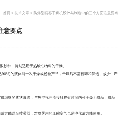
首页
>
技术文章
> 防爆型喷雾干燥机设计与制造中的三个方面注意要
注意要点
需数秒种，特别适用于热敏性物料的干燥。
90%)的液体能一次干燥成粉粒产品，干燥后不需粉碎和筛选，减少生产
成细微的雾状液珠，与热空气并流接触在短时间内可干燥为成品，成品
后方能送至喷雾器，对喷雾用的压缩空气也需净化后方能使用。