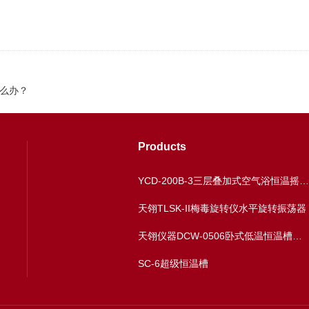
么办？
Products
YCD-200B-3三层叠加式空气浴恒温摇床多温区恒温振荡器
天翎TLSK-II梅毒旋转仪水平旋转振荡器
天翎仪器DCW-0506卧式低温恒温槽水浴槽厂家
SC-6超级恒温槽