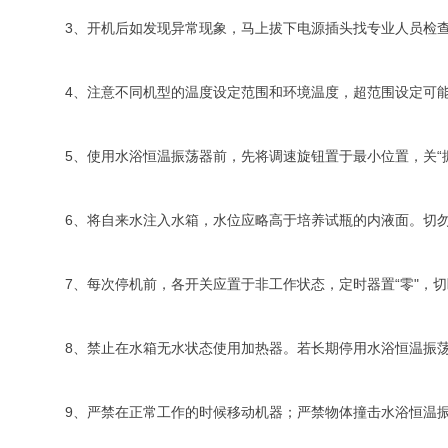
3、开机后如发现异常现象，马上拔下电源插头找专业人员检
4、注意不同机型的温度设定范围和环境温度，超范围设定可
5、使用水浴恒温振荡器前，先将调速旋钮置于最小位置，关“
6、将自来水注入水箱，水位应略高于培养试瓶的内液面。切
7、每次停机前，各开关应置于非工作状态，定时器置“零"，
8、禁止在水箱无水状态使用加热器。若长期停用水浴恒温振
9、严禁在正常工作的时候移动机器；严禁物体撞击水浴恒温