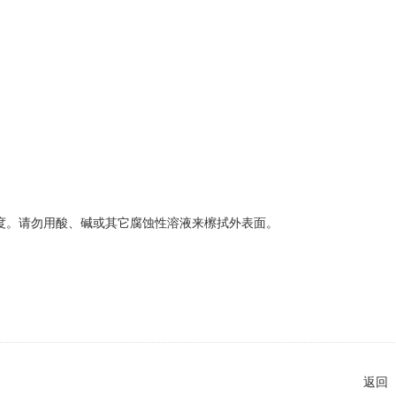
度。请勿用酸、碱或其它腐蚀性溶液来檫拭外表面。
返回